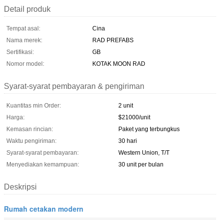
Detail produk
Tempat asal:
Cina
Nama merek:
RAD PREFABS
Sertifikasi:
GB
Nomor model:
KOTAK MOON RAD
Syarat-syarat pembayaran & pengiriman
Kuantitas min Order:
2 unit
Harga:
$21000/unit
Kemasan rincian:
Paket yang terbungkus
Waktu pengiriman:
30 hari
Syarat-syarat pembayaran:
Western Union, T/T
Menyediakan kemampuan:
30 unit per bulan
Deskripsi
Rumah cetakan modern