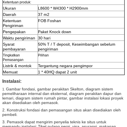
Ketentuan produk:
Ukuran
L8600 * W4300 * H2900mm
Daerah
37 m2
Ketentuan
FOB Foshan
Pengiriman
Pengepakan
Paket Knock down
Waktu pengiriman
30 hari
Syarat
50% T / T deposit, Keseimbangan sebelum
pembayaran
pengiriman
Tingkatkan
Pilihan
Pemasangan
Listrik & montok
Tergantung negara pengimpor
Memuat
1 * 40HQ dapat 2 unit
Instalasi:
Gambar fondasi, gambar perakitan Skelton, diagram sistem
1.
pemeliharaan internal dan eksternal, diagram perakitan dapur dan
lemari, diagram sistem rumah pintar, gambar instalasi lokasi proyek
akan disediakan oleh pemasok.
2. Konstruksi fondasi dan pemasangan situs akan disediakan oleh
pembeli.
3. Pemasok dapat mengirim penyelia teknis ke situs untuk
memandu instalasi;
Tiket pulang pergi, visa, asuransi, makanan,