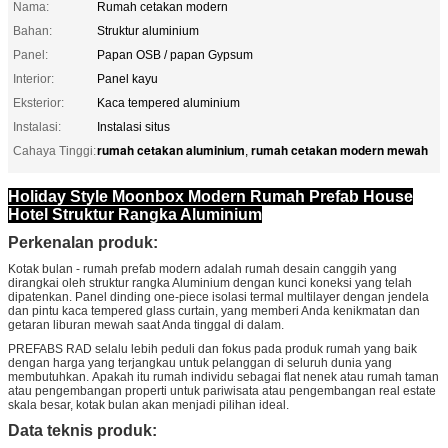
Nama:
Rumah cetakan modern
Bahan:
Struktur aluminium
Panel:
Papan OSB / papan Gypsum
Interior:
Panel kayu
Eksterior:
Kaca tempered aluminium
Instalasi:
Instalasi situs
rumah cetakan aluminium
rumah cetakan modern mewah
Cahaya Tinggi:
,
Holiday Style Moonbox Modern Rumah Prefab House
Hotel Struktur Rangka Aluminium
Perkenalan produk:
Kotak bulan - rumah prefab modern adalah rumah desain canggih yang
dirangkai oleh struktur rangka Aluminium dengan kunci koneksi yang telah
dipatenkan.
Panel dinding one-piece isolasi termal multilayer dengan jendela
dan pintu kaca tempered glass curtain, yang memberi Anda kenikmatan dan
getaran liburan mewah saat Anda tinggal di dalam.
PREFABS RAD selalu lebih peduli dan fokus pada produk rumah yang baik
dengan harga yang terjangkau untuk pelanggan di seluruh dunia yang
membutuhkan.
Apakah itu rumah individu sebagai flat nenek atau rumah taman
atau pengembangan properti untuk pariwisata atau pengembangan real estate
skala besar, kotak bulan akan menjadi pilihan ideal.
Data teknis produk: