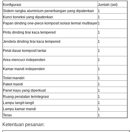
Konfigurasi
Jumlah (set)
Sistem rangka aluminium penerbangan yang dipatenkan
1
Kunci koneksi yang dipatenkan
1
Papan dinding one-piece komposit isolasi termal multilayer
1
Pintu dinding tirai kaca tempered
1
Jendela dinding tirai kaca tempered
1
Pelat dasar komposit lantai
1
Area mencuci independen
1
Kamar mandi independen
1
Toilet mandiri
1
Paket mandi
1
Panel kayu yang diperkuat
1
Ruang peralatan terintegrasi
1
Lampu langit-langit
1
Lampu kamar mandi
1
Teras
1
Ketentuan pesanan: