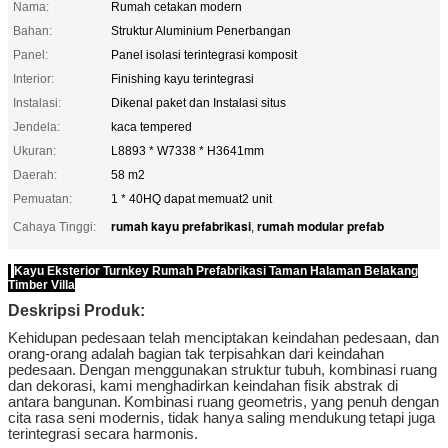
Nama:
Rumah cetakan modern
Bahan:
Struktur Aluminium Penerbangan
Panel:
Panel isolasi terintegrasi komposit
Interior:
Finishing kayu terintegrasi
Instalasi:
Dikenal paket dan Instalasi situs
Jendela:
kaca tempered
Ukuran:
L8893 * W7338 * H3641mm
Daerah:
58 m2
Pemuatan:
1 * 40HQ dapat memuat2 unit
rumah kayu prefabrikasi
rumah modular prefab
Cahaya Tinggi:
,
Kayu Eksterior Turnkey Rumah Prefabrikasi Taman Halaman Belakang
Timber Villa
Deskripsi Produk:
Kehidupan pedesaan telah menciptakan keindahan pedesaan, dan
orang-orang adalah bagian tak terpisahkan dari keindahan
pedesaan.
Dengan menggunakan struktur tubuh, kombinasi ruang
dan dekorasi, kami menghadirkan keindahan fisik abstrak di
antara bangunan.
Kombinasi ruang geometris, yang penuh dengan
cita rasa seni modernis, tidak hanya saling mendukung
tetapi juga
terintegrasi secara harmonis.