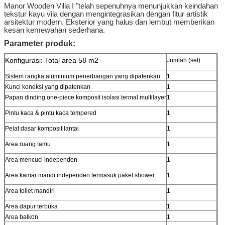
Manor Wooden Villa I "telah sepenuhnya menunjukkan keindahan
tekstur kayu vila dengan mengintegrasikan dengan fitur artistik
arsitektur modern. Eksterior yang halus dan lembut memberikan
kesan kemewahan sederhana.
Parameter produk:
Konfigurasi: Total area 58 m2
Jumlah (set)
Sistem rangka aluminium penerbangan yang dipatenkan
1
Kunci koneksi yang dipatenkan
1
Papan dinding one-piece komposit isolasi termal multilayer
1
Pintu kaca & pintu kaca tempered
1
Pelat dasar komposit lantai
1
Area ruang tamu
1
Area mencuci independen
1
Area kamar mandi independen termasuk paket shower
1
Area toilet mandiri
1
Area dapur terbuka
1
Area balkon
1