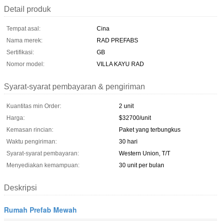
Detail produk
Tempat asal:
Cina
Nama merek:
RAD PREFABS
Sertifikasi:
GB
Nomor model:
VILLA KAYU RAD
Syarat-syarat pembayaran & pengiriman
Kuantitas min Order:
2 unit
Harga:
$32700/unit
Kemasan rincian:
Paket yang terbungkus
Waktu pengiriman:
30 hari
Syarat-syarat pembayaran:
Western Union, T/T
Menyediakan kemampuan:
30 unit per bulan
Deskripsi
Rumah Prefab Mewah