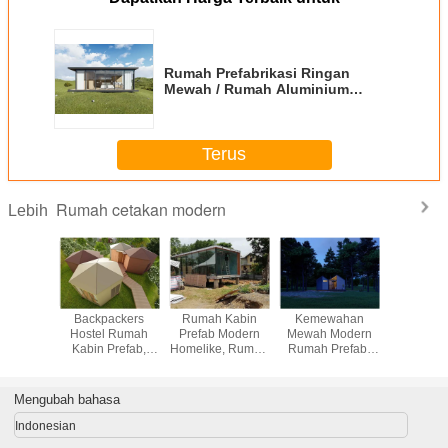
Rumah Prefabrikasi Ringan
Mewah / Rumah Aluminium
Prefab Untuk Hotel
Terus
Rumah cetakan modern
Lebih
Prefab
Backpackers
Rumah Kabin
Kemewahan
Rumah P
Deluxe,
Hostel Rumah
Prefab Modern
Mewah Modern
Modern
Prefab
Kabin Prefab,
Homelike, Rumah
Rumah Prefab,
Hebat D
i Seismik
Rumah
Portabel Gudang
Rumah Trailer
Panel Di
 Untuk
Aluminium Prefab
Mudah Instalasi
Prefab Sertifikasi
Kompo
ik Wisata
Bergerak
CE
Berisolas
Mengubah bahasa
Lant
Indonesian