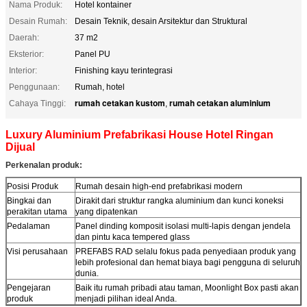
Nama Produk:
Hotel kontainer
Desain Rumah:
Desain Teknik, desain Arsitektur dan Struktural
Daerah:
37 m2
Eksterior:
Panel PU
Interior:
Finishing kayu terintegrasi
Penggunaan:
Rumah, hotel
rumah cetakan kustom
rumah cetakan aluminium
Cahaya Tinggi:
,
Luxury Aluminium Prefabrikasi House Hotel Ringan
Dijual
Perkenalan produk:
Posisi Produk
Rumah desain high-end prefabrikasi modern
Bingkai dan
Dirakit dari struktur rangka aluminium dan kunci koneksi
perakitan utama
yang dipatenkan
Pedalaman
Panel dinding komposit isolasi multi-lapis dengan jendela
dan pintu kaca tempered glass
Visi perusahaan
PREFABS RAD selalu fokus pada penyediaan produk yang
lebih profesional dan hemat biaya bagi pengguna di seluruh
dunia.
Pengejaran
Baik itu rumah pribadi atau taman, Moonlight Box pasti akan
produk
menjadi pilihan ideal Anda.