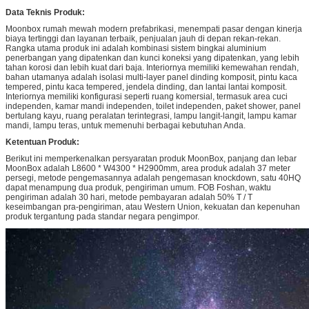
Data Teknis Produk:
Moonbox rumah mewah modern prefabrikasi, menempati pasar dengan kinerja
biaya tertinggi dan layanan terbaik, penjualan jauh di depan rekan-rekan.
Rangka utama produk ini adalah kombinasi sistem bingkai aluminium
penerbangan yang dipatenkan dan kunci koneksi yang dipatenkan, yang lebih
tahan korosi dan lebih kuat dari baja. Interiornya memiliki kemewahan rendah,
bahan utamanya adalah isolasi multi-layer panel dinding komposit, pintu kaca
tempered, pintu kaca tempered, jendela dinding, dan lantai lantai komposit.
Interiornya memiliki konfigurasi seperti ruang komersial, termasuk area cuci
independen, kamar mandi independen, toilet independen, paket shower, panel
bertulang kayu, ruang peralatan terintegrasi, lampu langit-langit, lampu kamar
mandi, lampu teras, untuk memenuhi berbagai kebutuhan Anda.
Ketentuan Produk:
Berikut ini memperkenalkan persyaratan produk MoonBox, panjang dan lebar
MoonBox adalah L8600 * W4300 * H2900mm, area produk adalah 37 meter
persegi, metode pengemasannya adalah pengemasan knockdown, satu 40HQ
dapat menampung dua produk, pengiriman umum. FOB Foshan, waktu
pengiriman adalah 30 hari, metode pembayaran adalah 50% T / T
keseimbangan pra-pengiriman, atau Western Union, kekuatan dan kepenuhan
produk tergantung pada standar negara pengimpor.