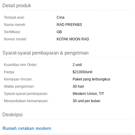
Detail produk
Tempat asal:
Cina
Nama merek:
RAD PREFABS
Sertifikasi:
GB
Nomor model:
KOTAK MOON RAD
Syarat-syarat pembayaran & pengiriman
Kuantitas min Order:
2 unit
Harga:
$21000/unit
Kemasan rincian:
Paket yang terbungkus
Waktu pengiriman:
30 hari
Syarat-syarat pembayaran:
Western Union, T/T
Menyediakan kemampuan:
30 unit per bulan
Deskripsi
Rumah cetakan modern