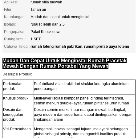
Aplikasi:
rumah villa mewah
Fitur:
Tahan air
Keuntungan:
Mudah dan cepat untuk menginstal
Isolasi:
Nilai R lebih dari 2,5
Pengepakan:
Paket Knock down
Ruang tamu:
1 SET
rumah loteng rumah pabrikan
rumah prefab gaya loteng
Cahaya Tinggi:
,
Mudah Dan Cepat Untuk Menginstal Rumah Pracetak
Mewah Dengan Rumah Portabel Yang Mewah
Deskripsi Produk:
Perkenalan
Prefabrikasi villa dirakit dari struktur kerangka aluminium
produk
penerbangan
Khusus produk
Multi-layer isolasi komposit panel dinding terintegrasi,
cermin merkuri double-layer, rumah pintar seluruh rumah
Desain dan
Desain cermin merkuri luar ruangan mewah bertingkat,
keunggulan
gaya modern dan sederhana, dapat diintegrasikan dengan
produk
lingkungan alami
Visi Perusahaan
Mengambil inovasi sebagai tujuan, melayani pelanggan
global sebagai prinsip, dan mengambil kualitas produk