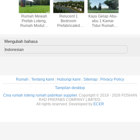
Prefab
Rumah Mewah
Relucent 1
Kayu Gelap Abu-
Deluxe 
rtingkat,
Prefab Loteng,
Bedroom
abu 1 Kamar
Prefab L
Modular
Rumah Modular
Prefabricated
Tidur Rumah
Rumah M
erengsel
Pracetak Struktur
Homes / Modern
Prefab, Dua
Rumah Ta
s Roda
Aluminium Interior
Beautiful Wooden
Lapisan Rumah
Untuk R
Kayu
House
Prefab Modern
Hote
Mengubah bahasa
Kecil
Indonesian
Rumah
|
Tentang kami
|
Hubungi kami
|
Sitemap
|
Privacy Policy
Tampilan desktop
Cina rumah loteng rumah pabrikan supplier.
Copyright © 2019 - 2026 FOSHAN
RAD PREFABS COMPANY LIMITED.
All rights reserved. Developed by
ECER