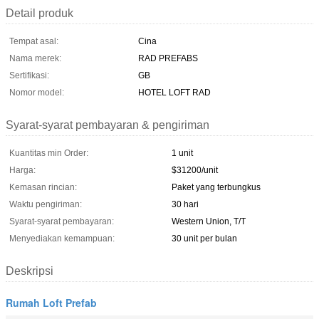
Detail produk
Tempat asal:
Cina
Nama merek:
RAD PREFABS
Sertifikasi:
GB
Nomor model:
HOTEL LOFT RAD
Syarat-syarat pembayaran & pengiriman
Kuantitas min Order:
1 unit
Harga:
$31200/unit
Kemasan rincian:
Paket yang terbungkus
Waktu pengiriman:
30 hari
Syarat-syarat pembayaran:
Western Union, T/T
Menyediakan kemampuan:
30 unit per bulan
Deskripsi
Rumah Loft Prefab