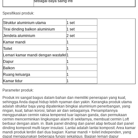
sebagai daya saing inti
Spesifikasi produk:
Struktur aluminium utama
1 set
Tirai dinding balkon aluminium
1 set
Jendela aluminium
2 set
Kamar mandi
1
Toilet
1
Lemari kamar mandi dengan wastafel
1
Dapur
1
Balkon
1
Ruang keluarga
1
Kamar tidur
1
Parameter produk:
Produk ini sangat bagus dalam bahan dan memiliki penerapan yang kuat,
sehingga Anda dapat hidup lebih nyaman dan yakin. Kerangka produk utama
adalah struktur baja yang dipatenkan bingkai aluminium penerbangan, yang
ringan, kuat, tahan korosi, tahan air dan sebagainya. Penampilannya
menggunakan cermin raksa tempered luar lapisan ganda, dan permukaan
cermin mencerminkan lingkungan alami di sekitarnya, membuat cermin Loft
berbaur dengan alam. in. Baik panel dinding dan panel atap terbuat dari panel
dinding komposit multi-layer insulasi. Lantai adalah lantai komposit. Area kamar
mandi produk terdiri dari dua bagian: Kamar mandi + toilet independen, yang
dapat menggunakan beberapa fungsi sekaligus. Bagian lemari dapur